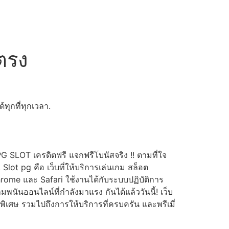
cto
ตรง
ทุกที่ทุกเวลา.
 PG SLOT เครดิตฟรี แจกฟรีโบนัสจริง !! ตามที่ใจ
Slot pg คือ เว็บที่ให้บริการเล่นเกม สล็อต
rome และ Safari ใช้งานได้กับระบบปฏิบัติการ
นันออนไลน์ที่กำลังมาแรง กันได้แล้ววันนี้! เว็บ
ิพิเศษ รวมไปถึงการให้บริการที่ครบครัน และพรีเมี่