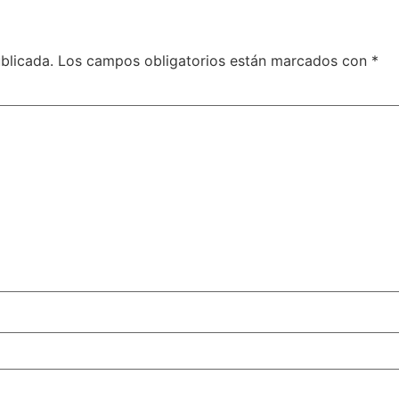
blicada.
Los campos obligatorios están marcados con
*