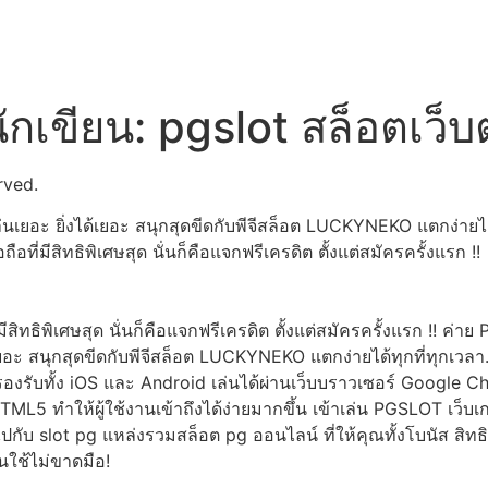
Inicio
Servicios
Nosotros
Conta
ักเขียน: pgslot สล็อตเว็บ
rved.
่นเยอะ ยิ่งได้เยอะ สนุกสุดขีดกับพีจีสล็อต LUCKYNEKO แตกง่ายได้
ี่มีสิทธิพิเศษสุด นั่นก็คือแจกฟรีเครดิต ตั้งแต่สมัครครั้งแรก !!
ิทธิพิเศษสุด นั่นก็คือแจกฟรีเครดิต ตั้งแต่สมัครครั้งแรก !! ค่าย
เยอะ สนุกสุดขีดกับพีจีสล็อต LUCKYNEKO แตกง่ายได้ทุกที่ทุกเวลา. 
งรับทั้ง iOS และ Android เล่นได้ผ่านเว็บบราวเซอร์ Google Ch
ทำให้ผู้ใช้งานเข้าถึงได้ง่ายมากขึ้น เข้าเล่น PGSLOT เว็บเกมพ
ไปกับ slot pg แหล่งรวมสล็อต pg ออนไลน์ ที่ให้คุณทั้งโบนัส สิทธ
ินใช้ไม่ขาดมือ!