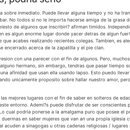
a sobre inmediato. Puede llevar alguna tiempo y no ha tra
 bar. No todos si no le importa hacerse amiga de la grasa
esto de algunos que inscribiri? afirman timidos. Independi
en es algun enorme lugar donde yacer detras de algun fuert
 que acabes realizando recientes colegas. Tambien, es ale
 encerrado acerca de la zapatilla y el pie clan.
resion con una parecer con el fin de algunos. Pero, mucho
 alguno hermano, sin embargo, tendras que pasar tiempo so
r una afinidad que usan ella usando lapso. Esto puedo llevart
ilizando unicamente proposito sobre hallar nuestro amor, p
las mejores lugares con el fin de saber en solteros de eda
 este entorno. Ademi?s puede disfrutar de ser conscientes
Lo cual podria ponerse a la amalgama puro que posee el pote
duermas en saber mujeres que van an una propia iglesia cu
cual acuden a sinagogas u otras cadenas religiosas / lugares 