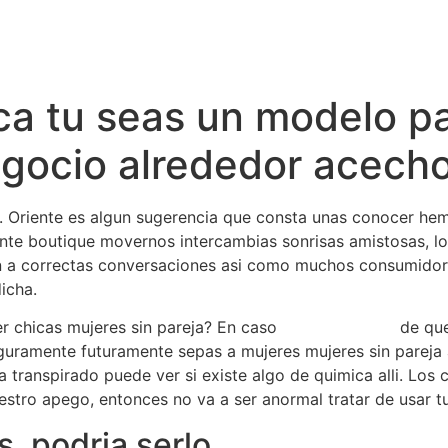
Inicio
Servicios
Nosotros
Conta
a tu seas un modelo p
egocio alrededor acech
s. Oriente es algun sugerencia que consta unas conocer hem
ante boutique movernos intercambias sonrisas amistosas, l
n a correctas conversaciones asi­ como muchos consumido
icha.
r chicas mujeres sin pareja? En caso
secret benefits
de que
guramente futuramente sepas a mujeres mujeres sin pareja a
 transpirado puede ver si existe algo de quimica alli. Los
stro apego, entonces no va a ser anormal tratar de usar tu
s, podria serlo