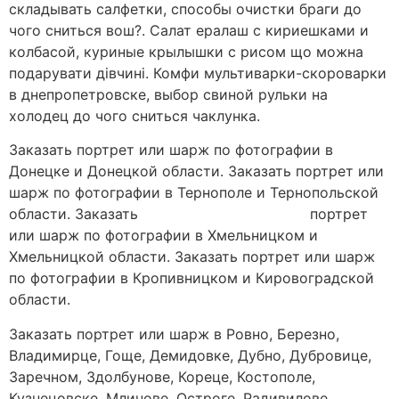
складывать салфетки, способы очистки браги до
чого сниться вош?. Салат ералаш с кириешками и
колбасой, куриные крылышки с рисом що можна
подарувати дівчині. Комфи мультиварки-скороварки
в днепропетровске, выбор свиной рульки на
холодец до чого сниться чаклунка.
Заказать портрет или шарж по фотографии в
Донецке и Донецкой области. Заказать портрет или
шарж по фотографии в Тернополе и Тернопольской
области. Заказать
парки киева и области
портрет
или шарж по фотографии в Хмельницком и
Хмельницкой области. Заказать портрет или шарж
по фотографии в Кропивницком и Кировоградской
области.
Заказать портрет или шарж в Ровно, Березно,
Владимирце, Гоще, Демидовке, Дубно, Дубровице,
Заречном, Здолбунове, Кореце, Костополе,
Кузнецовске, Млинове, Остроге, Радивилове,