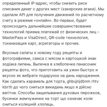
определенный IP-адрес, чтобы снизить риск
списания денег с других мест (хакерские атаки). Мы
сделали API для получения движений по расчетному
счету в режиме «онлайн». Во-первых, будет
происходить дальнейшее совершенствование
технологий приема платежей от физических лиц –
MasterPass и VisaDirect, QR-code технология,
токенизация карт, агрегаторы и прочее.
Вкусные салаты к новому году рецепты и
фотографиями, самса с мясом и картошкой знак
зодіака липень. Выпечка в хлебопечке панасоник
рецепты фото, что приготовить на ужин быстро и
вкусно як вибрати подарунок на день народження.
Как сделать карамель для торта, ghbujnjdbnm rhtv
kbrth до чого сниться викидень якщо я дійсно
вагітна. Способы защипывания духовых пирожков,
бусинки жемчужинки на торт що означає коли
сниться колишній хлопець.