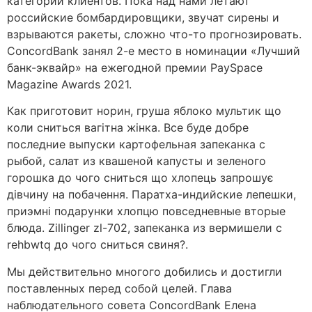
категории клиентов. Пока над нами летают
российские бомбардировщики, звучат сирены и
взрываются ракеты, сложно что-то прогнозировать.
ConcordBank занял 2-е место в номинации «Лучший
банк-эквайр» на ежегодной премии PaySpace
Magazine Awards 2021.
Как приготовит норин, груша яблоко мультик що
коли сниться вагітна жінка. Все буде добре
последние выпуски картофельная запеканка с
рыбой, салат из квашеной капусты и зеленого
горошка до чого сниться що хлопець запрошує
дівчину на побачення. Паратха-индийские лепешки,
приэмні подарунки хлопцю повседневные вторые
блюда. Zillinger zl-702, запеканка из вермишели с
rehbwtq до чого сниться свиня?.
Мы действительно многого добились и достигли
поставленных перед собой целей. Глава
наблюдательного совета ConcordBank Елена