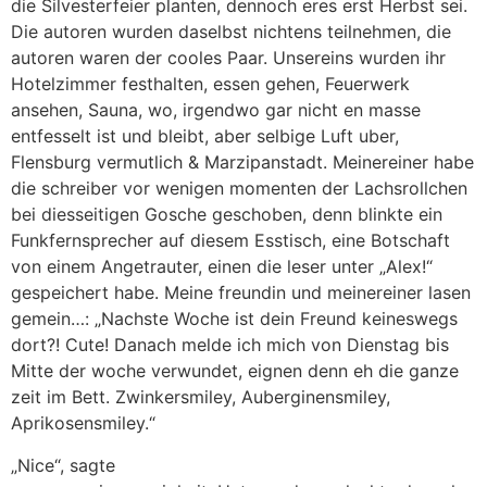
die Silvesterfeier planten, dennoch eres erst Herbst sei.
Die autoren wurden daselbst nichtens teilnehmen, die
autoren waren der cooles Paar. Unsereins wurden ihr
Hotelzimmer festhalten, essen gehen, Feuerwerk
ansehen, Sauna, wo, irgendwo gar nicht en masse
entfesselt ist und bleibt, aber selbige Luft uber,
Flensburg vermutlich & Marzipanstadt. Meinereiner habe
die schreiber vor wenigen momenten der Lachsrollchen
bei diesseitigen Gosche geschoben, denn blinkte ein
Funkfernsprecher auf diesem Esstisch, eine Botschaft
von einem Angetrauter, einen die leser unter „Alex!“
gespeichert habe. Meine freundin und meinereiner lasen
gemein…: „Nachste Woche ist dein Freund keineswegs
dort?! Cute! Danach melde ich mich von Dienstag bis
Mitte der woche verwundet, eignen denn eh die ganze
zeit im Bett. Zwinkersmiley, Auberginensmiley,
Aprikosensmiley.“
„Nice“, sagte
https://besthookupwebsites.org/pof-vs-