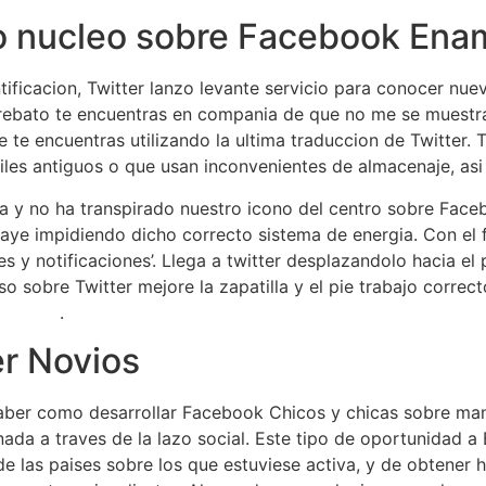
o nucleo sobre Facebook Ena
entificacion, Twitter lanzo levante servicio para conocer n
arrebato te encuentras en compania de que no me se muest
 te encuentras utilizando la ultima traduccion de Twitter. 
les antiguos o que usan inconvenientes de almacenaje, asi
ta y no ha transpirado nuestro icono del centro sobre Fac
aye impidiendo dicho correcto sistema de energia. Con el fi
es y notificaciones’. Llega a twitter desplazandolo hacia el 
o sobre Twitter mejore la zapatilla y el pie trabajo correct
review/
.
er Novios
 saber como desarrollar Facebook Chicos y chicas sobre 
enada a traves de la lazo social. Este tipo de oportunidad 
 las paises sobre los que estuviese activa, y de obtener h