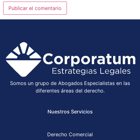
Somos un grupo de Abogados Especialistas en las
diferentes áreas del derecho.
Nuestros Servicios
Derecho Comercial