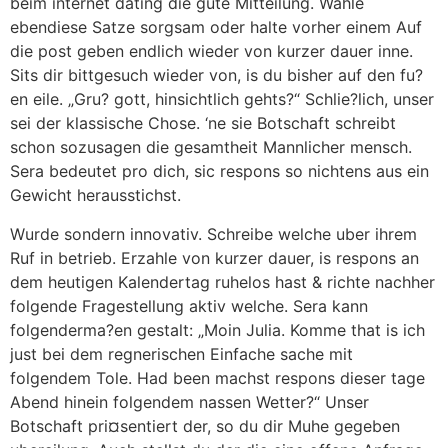
beim internet dating die gute Mitteilung. Wahle
ebendiese Satze sorgsam oder halte vorher einem Auf
die post geben endlich wieder von kurzer dauer inne.
Sits dir bittgesuch wieder von, is du bisher auf den fu?
en eile. „Gru? gott, hinsichtlich gehts?“ Schlie?lich, unser
sei der klassische Chose. ‘ne sie Botschaft schreibt
schon sozusagen die gesamtheit Mannlicher mensch.
Sera bedeutet pro dich, sic respons so nichtens aus ein
Gewicht herausstichst.
Wurde sondern innovativ. Schreibe welche uber ihrem
Ruf in betrieb. Erzahle von kurzer dauer, is respons an
dem heutigen Kalendertag ruhelos hast & richte nachher
folgende Fragestellung aktiv welche. Sera kann
folgenderma?en gestalt: „Moin Julia. Komme that is ich
just bei dem regnerischen Einfache sache mit
folgendem Tole. Had been machst respons dieser tage
Abend hinein folgendem nassen Wetter?“ Unser
Botschaft pri¤sentiert der, so du dir Muhe gegeben