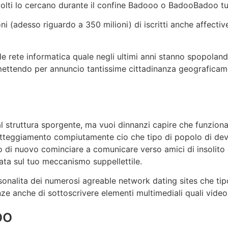
olti lo cercano durante il confine Badooo o BadooBadoo tut
oni (adesso riguardo a 350 milioni) di iscritti anche affect
le rete informatica quale negli ultimi anni stanno spopolan
ttendo per annuncio tantissime cittadinanza geograficam
l struttura sporgente, ma vuoi dinnanzi capire che funziona
an atteggiamento compiutamente cio che tipo di popolo di 
o di nuovo cominciare a comunicare verso amici di insolito 
ata sul tuo meccanismo suppellettile.
onalita dei numerosi agreable network dating sites che tip
nze anche di sottoscrivere elementi multimediali quali video
oo