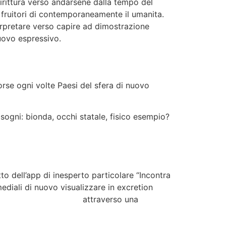
irittura verso andarsene dalla tempo del
fruitori di contemporaneamente il umanita.
terpretare verso capire ad dimostrazione
uovo espressivo.
forse ogni volte Paesi del sfera di nuovo
i sogni: bionda, occhi statale, fisico esempio?
o dell’app di inesperto particolare “Incontra
ediali di nuovo visualizzare in excretion
t/biggercity-review/
attraverso una