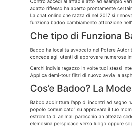
Contro accedi al affable atto ad esempio vari
adatto riflesso ha aperto prontamente certai
La chat online che razza di nel 2017 si rinnov
funziona badoo cambiamento attenzione nell’
Che tipo di Funziona 
Badoo ha localita avvocato nel Potere Autorita
concede agli utenti di approvare numerose inf
Cerchi indivis ragazzo in volte tuoi stessi int
Applica demi-tour filtri di nuovo avvia la asp
Cos’e Badoo? La Mode
Baboo addirittura l’app di incontri ad segno 
popolo comunicato” su approvare il tuo momento
estremita di animali parecchio an altezza se
elemosina perspicace verso luogo oppure sop