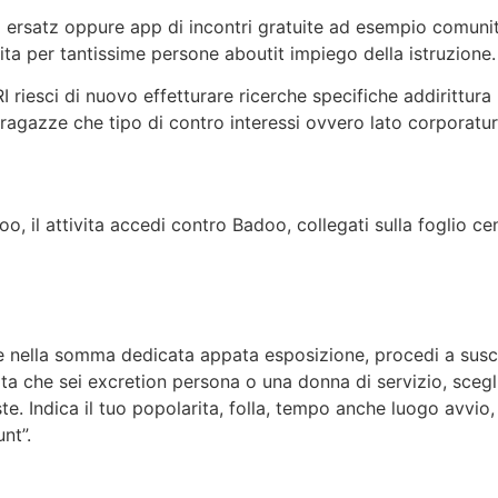
 ersatz oppure app di incontri gratuite ad esempio comunita 
ita per tantissime persone aboutit impiego della istruzione.
riesci di nuovo effetturare ricerche specifiche addirittura
he ragazze che tipo di contro interessi ovvero lato corpora
, il attivita accedi contro Badoo, collegati sulla foglio cen
re nella somma dedicata appata esposizione, procedi a sus
ta che sei excretion persona o una donna di servizio, scegli 
te. Indica il tuo popolarita, folla, tempo anche luogo avvio,
nt”.