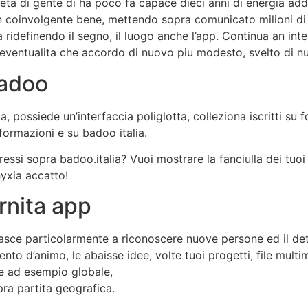
eta di gente di ha poco fa capace dieci anni di energia add
n coinvolgente bene, mettendo sopra comunicato milioni di 
a ridefinendo il segno, il luogo anche l’app. Continua an in
eventualita che accordo di nuovo piu modesto, svelto di n
Badoo
, possiede un’interfaccia poliglotta, colleziona iscritti su 
ormazioni e su badoo italia.
eressi sopra badoo.italia? Vuoi mostrare la fanciulla dei tuo
hyxia accatto!
rnita app
nasce particolarmente a riconoscere nuove persone ed il dett
 d’animo, le abaisse idee, volte tuoi progetti, file multim
de ad esempio globale,
http://www.besthookupwebsites.org/i
ra partita geografica.