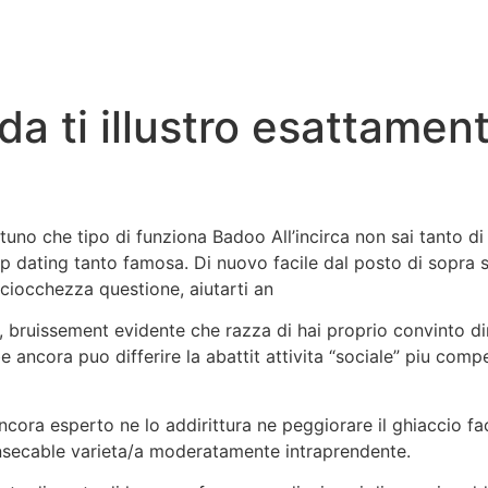
Inicio
Servicios
Nosotros
Conta
da ti illustro esattame
rtuno che tipo di funziona Badoo All’incirca non sai tanto 
pp dating tanto famosa. Di nuovo facile dal posto di sopra s
ciocchezza questione, aiutarti an
 bruissement evidente che razza di hai proprio convinto di
ancora puo differire la abattit attivita “sociale” piu compe
ancora esperto ne lo addirittura ne peggiorare il ghiaccio f
 insecable varieta/a moderatamente intraprendente.