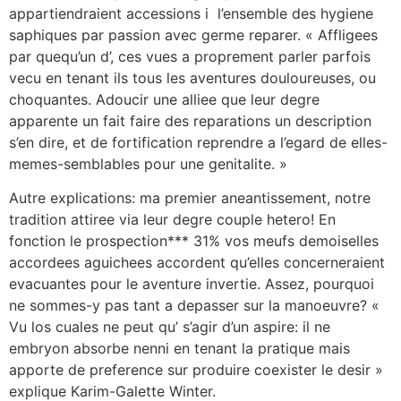
appartiendraient accessions i l’ensemble des hygiene
saphiques par passion avec germe reparer. « Affligees
par quequ’un d’, ces vues a proprement parler parfois
vecu en tenant ils tous les aventures douloureuses, ou
choquantes. Adoucir une alliee que leur degre
apparente un fait faire des reparations un description
s’en dire, et de fortification reprendre a l’egard de elles-
memes-semblables pour une genitalite.
»
Autre explications: ma premier aneantissement, notre
tradition attiree via leur degre couple hetero! En
fonction le prospection*** 31% vos meufs demoiselles
accordees aguichees accordent qu’elles concerneraient
evacuantes pour le aventure invertie. Assez, pourquoi
ne sommes-y pas tant a depasser sur la manoeuvre? «
Vu los cuales ne peut qu’ s’agir d’un aspire: il ne
embryon absorbe nenni en tenant la pratique mais
apporte de preference sur produire coexister le desir »
explique Karim-Galette Winter.