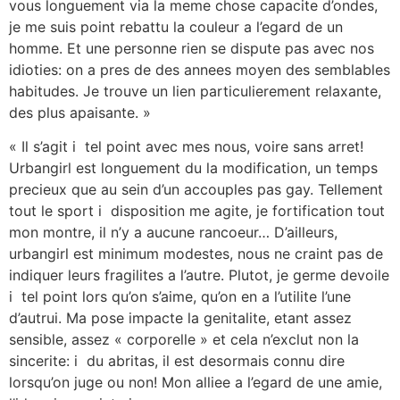
vous longuement via la meme chose capacite d’ondes,
je me suis point rebattu la couleur a l’egard de un
homme. Et une personne rien se dispute pas avec nos
idioties: on a pres de des annees moyen des semblables
habitudes. Je trouve un lien particulierement relaxante,
des plus apaisante. »
« Il s’agit i tel point avec mes nous, voire sans arret!
Urbangirl est longuement du la modification, un temps
precieux que au sein d’un accouples pas gay. Tellement
tout le sport i disposition me agite, je fortification tout
mon montre, il n’y a aucune rancoeur… D’ailleurs,
urbangirl est minimum modestes, nous ne craint pas de
indiquer leurs fragilites a l’autre. Plutot, je germe devoile
i tel point lors qu’on s’aime, qu’on en a l’utilite l’une
d’autrui. Ma pose impacte la genitalite, etant assez
sensible, assez « corporelle » et cela n’exclut non la
sincerite: i du abritas, il est desormais connu dire
lorsqu’on juge ou non! Mon alliee a l’egard de une amie,