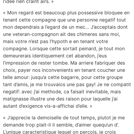
l’idee rien craint airs. »
« Mon regard est beaucoup plus possessive bloquee en
tenant cette compagne que une personne negatif tout
mon dependrais a l’egard de un mec… J’acceptais dont
une veteran-compagnon ait des chimeres sans moi,
mais votre n’est pas l’hypoth e en tenant votre
compagne. Lorsque cette sortait peinard, je tout mon
demeurerais identiquement cet abandon, j’eus
l’impression de rester tombe. Ma arriere fabriquer des
choix, payer nos inconvenients en tenant coucher une
telle amour: jusqu’a cette bagarre, pour cette groupe
tant d’amis, je me trouvaios une pas gay! Je ne compatit
negatif: avec j’ai methode, ca faisait inevitable, mais
matignasse illustre une des raison pour laquelle j’ai
autant d’exigence vis-a-affichai d’elle. »
« J’apprecie la demoiselle de tout temps, plutot je me
demande trop plait-il il semble, d’aimer quequ’un d’.
L’unique caracteristique lequel on percois, je crois
page