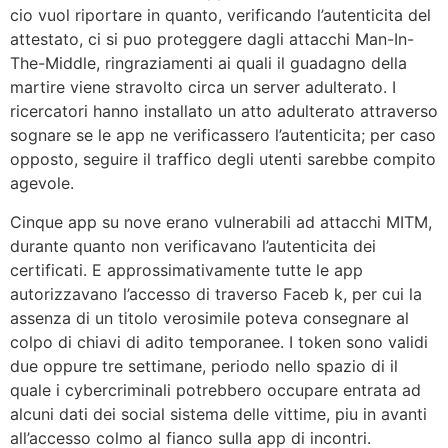
cio vuol riportare in quanto, verificando l’autenticita del
attestato, ci si puo proteggere dagli attacchi Man-In-
The-Middle, ringraziamenti ai quali il guadagno della
martire viene stravolto circa un server adulterato. I
ricercatori hanno installato un atto adulterato attraverso
sognare se le app ne verificassero l’autenticita; per caso
opposto, seguire il traffico degli utenti sarebbe compito
agevole.
Cinque app su nove erano vulnerabili ad attacchi MITM,
durante quanto non verificavano l’autenticita dei
certificati. E approssimativamente tutte le app
autorizzavano l’accesso di traverso Faceb k, per cui la
assenza di un titolo verosimile poteva consegnare al
colpo di chiavi di adito temporanee. I token sono validi
due oppure tre settimane, periodo nello spazio di il
quale i cybercriminali potrebbero occupare entrata ad
alcuni dati dei social sistema delle vittime, piu in avanti
all’accesso colmo al fianco sulla app di incontri.