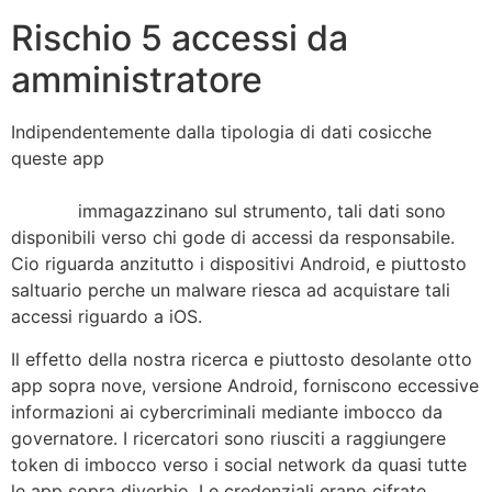
Rischio 5 accessi da
amministratore
Indipendentemente dalla tipologia di dati cosicche
queste app
https://besthookupwebsites.org/it/megafuckbook-
review/
immagazzinano sul strumento, tali dati sono
disponibili verso chi gode di accessi da responsabile.
Cio riguarda anzitutto i dispositivi Android, e piuttosto
saltuario perche un malware riesca ad acquistare tali
accessi riguardo a iOS.
Il effetto della nostra ricerca e piuttosto desolante otto
app sopra nove, versione Android, forniscono eccessive
informazioni ai cybercriminali mediante imbocco da
governatore. I ricercatori sono riusciti a raggiungere
token di imbocco verso i social network da quasi tutte
le app sopra diverbio. Le credenziali erano cifrate