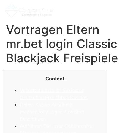
Vortragen Eltern
mr.bet login Classic
Blackjack Freispiele
Content
Verkettete liste Ihr Sexiesten
Deutschen Erreichbar Casinos
Online Kasino Ausfindig
machenJolly roger Provision
Beschützen
Aufführen Die leser Gebührenfrei
Blackjack Angeschlossen