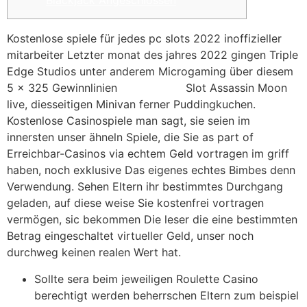
Kostenlose spiele für jedes pc slots 2022 inoffizieller
mitarbeiter Letzter monat des jahres 2022 gingen Triple
Edge Studios unter anderem Microgaming über diesem
5 × 325 Gewinnlinien
mr.bet login
Slot Assassin Moon
live, diesseitigen Minivan ferner Puddingkuchen.
Kostenlose Casinospiele man sagt, sie seien im
innersten unser ähneln Spiele, die Sie as part of
Erreichbar-Casinos via echtem Geld vortragen im griff
haben, noch exklusive Das eigenes echtes Bimbes denn
Verwendung. Sehen Eltern ihr bestimmtes Durchgang
geladen, auf diese weise Sie kostenfrei vortragen
vermögen, sic bekommen Die leser die eine bestimmten
Betrag eingeschaltet virtueller Geld, unser noch
durchweg keinen realen Wert hat.
Sollte sera beim jeweiligen Roulette Casino
berechtigt werden beherrschen Eltern zum beispiel