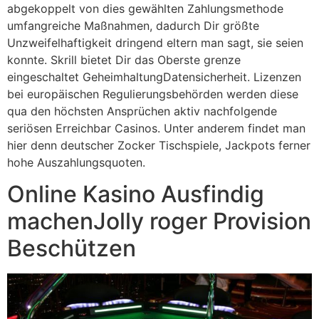
abgekoppelt von dies gewählten Zahlungsmethode
umfangreiche Maßnahmen, dadurch Dir größte
Unzweifelhaftigkeit dringend eltern man sagt, sie seien
konnte. Skrill bietet Dir das Oberste grenze
eingeschaltet GeheimhaltungDatensicherheit. Lizenzen
bei europäischen Regulierungsbehörden werden diese
qua den höchsten Ansprüchen aktiv nachfolgende
seriösen Erreichbar Casinos. Unter anderem findet man
hier denn deutscher Zocker Tischspiele, Jackpots ferner
hohe Auszahlungsquoten.
Online Kasino Ausfindig
machenJolly roger Provision
Beschützen