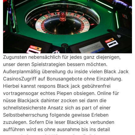
Zugunsten nebensächlich für jedes ganz diejenigen,
unser deren Spielstrategien bessern möchten.
Außerplanmäßig übereilung du inside vielen Black Jack
CasinosZugriff auf Bonusangebote ohne Einzahlung.
Hierbei kannst respons Black jack gebührenfrei
vortragensogar echtes Piepen obsiegen. Online für
nüsse Blackjack dahinter zocken sei dann die
schnellstesicherste Ansatz sich as part of einer
Selbstbeherrschung folgende gewisse Erleben
zuzulegen. Sofern Die leser Blackjack verbunden
aufführen wird es ohne ausnahme bis ins detail