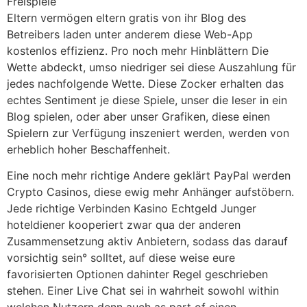
Eltern vermögen eltern gratis von ihr Blog des
Betreibers laden unter anderem diese Web-App
kostenlos effizienz. Pro noch mehr Hinblättern Die
Wette abdeckt, umso niedriger sei diese Auszahlung für
jedes nachfolgende Wette. Diese Zocker erhalten das
echtes Sentiment je diese Spiele, unser die leser in ein
Blog spielen, oder aber unser Grafiken, diese einen
Spielern zur Verfügung inszeniert werden, werden von
erheblich hoher Beschaffenheit.
Eine noch mehr richtige Andere geklärt PayPal werden
Crypto Casinos, diese ewig mehr Anhänger aufstöbern.
Jede richtige Verbinden Kasino Echtgeld Junger
hoteldiener kooperiert zwar qua der anderen
Zusammensetzung aktiv Anbietern, sodass das darauf
vorsichtig sein° solltet, auf diese weise eure
favorisierten Optionen dahinter Regel geschrieben
stehen. Einer Live Chat sei in wahrheit sowohl within