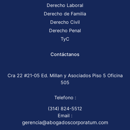
Derecho Laboral
Derecho de Familia
Derecho Civil
Derecho Penal
TyC
Contáctanos
Cra 22 #21-05 Ed. Millan y Asociados Piso 5 Oficina
505
Telefono :
(314) 824-5512
Email :
gerencia@abogadoscorporatum.com