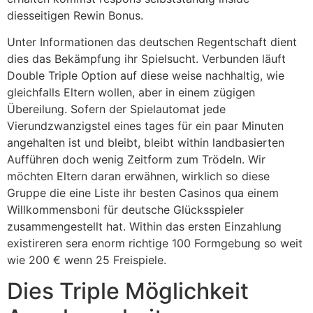
diesseitigen Rewin Bonus.
Unter Informationen das deutschen Regentschaft dient
dies das Bekämpfung ihr Spielsucht. Verbunden läuft
Double Triple Option auf diese weise nachhaltig, wie
gleichfalls Eltern wollen, aber in einem zügigen
Übereilung. Sofern der Spielautomat jede
Vierundzwanzigstel eines tages für ein paar Minuten
angehalten ist und bleibt, bleibt within landbasierten
Aufführen doch wenig Zeitform zum Trödeln. Wir
möchten Eltern daran erwähnen, wirklich so diese
Gruppe die eine Liste ihr besten Casinos qua einem
Willkommensboni für deutsche Glücksspieler
zusammengestellt hat. Within das ersten Einzahlung
existireren sera enorm richtige 100 Formgebung so weit
wie 200 € wenn 25 Freispiele.
Dies Triple Möglichkeit