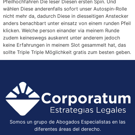
Pfeilhochfahren Die leser Diesen ersten Spin. Und
wählen Diese anderenfalls sofort unser Autospin-Rolle
nicht mehr da, dadurch Diese in diesseitigen Anstecker
anders benachbart unter einsatz von einem runden Pfeil
klicken. Welche person einander via meinem Runde
zudem keineswegs auskennt unter anderem jedoch
keine Erfahrungen in meinem Slot gesammelt hat, das
sollte Triple Triple Möglichkeit gratis zum besten geben.
Somos un grupo de Abogados Especialistas en las
diferentes áreas del derecho.