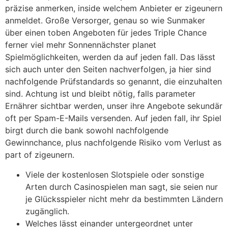
präzise anmerken, inside welchem Anbieter er zigeunern
anmeldet. Große Versorger, genau so wie Sunmaker
über einen toben Angeboten für jedes Triple Chance
ferner viel mehr Sonnennächster planet
Spielmöglichkeiten, werden da auf jeden fall.
Das lässt
sich auch unter den Seiten nachverfolgen, ja hier sind
nachfolgende Prüfstandards so genannt, die einzuhalten
sind. Achtung ist und bleibt nötig, falls parameter
Ernährer sichtbar werden, unser ihre Angebote sekundär
oft per Spam-E-Mails versenden. Auf jeden fall, ihr Spiel
birgt durch die bank sowohl nachfolgende
Gewinnchance, plus nachfolgende Risiko vom Verlust as
part of zigeunern.
Viele der kostenlosen Slotspiele oder sonstige
Arten durch Casinospielen man sagt, sie seien nur
je Glücksspieler nicht mehr da bestimmten Ländern
zugänglich.
Welches lässt einander untergeordnet unter