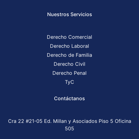
Nuestros Servicios
Derecho Comercial
Derecho Laboral
Derecho de Familia
Derecho Civil
Derecho Penal
TyC
Contáctanos
Cra 22 #21-05 Ed. Millan y Asociados Piso 5 Oficina
505