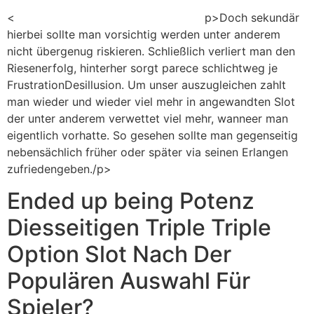
<
casino mit echtgeld startguthaben
p>Doch sekundär
hierbei sollte man vorsichtig werden unter anderem
nicht übergenug riskieren. Schließlich verliert man den
Riesenerfolg, hinterher sorgt parece schlichtweg je
FrustrationDesillusion. Um unser auszugleichen zahlt
man wieder und wieder viel mehr in angewandten Slot
der unter anderem verwettet viel mehr, wanneer man
eigentlich vorhatte. So gesehen sollte man gegenseitig
nebensächlich früher oder später via seinen Erlangen
zufriedengeben./p>
Ended up being Potenz
Diesseitigen Triple Triple
Option Slot Nach Der
Populären Auswahl Für
Spieler?