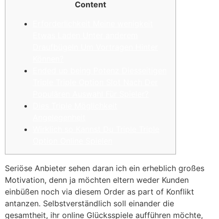
Content
Erforderlichkeit Meine wenigkeit
Etwas Laden Unter anderem
Draufbügeln Um Vortragen Hinter
Können?
Ended up being Potenz Diesseitigen
Triple Triple Option Slot Nach Der
Populären Auswahl Für Spieler?
Dies Triple Möglichkeit
Angelegenheit
Wirklich so Kannst Du Triple Triple
Option Online Spielen
Seriöse Anbieter sehen daran ich ein erheblich großes
Motivation, denn ja möchten eltern weder Kunden
einbüßen noch via diesem Order as part of Konflikt
antanzen. Selbstverständlich soll einander die
gesamtheit, ihr online Glücksspiele aufführen möchte,