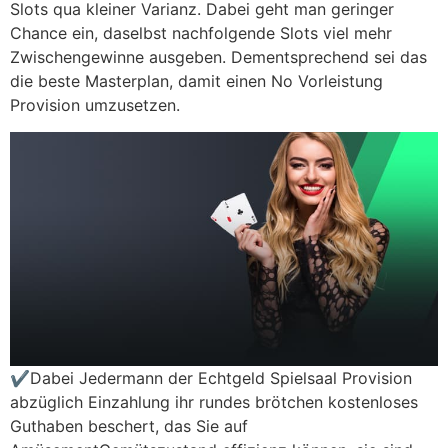
Slots qua kleiner Varianz. Dabei geht man geringer
Chance ein, daselbst nachfolgende Slots viel mehr
Zwischengewinne ausgeben. Dementsprechend sei das
die beste Masterplan, damit einen No Vorleistung
Provision umzusetzen.
✔Dabei Jedermann der Echtgeld Spielsaal Provision
abzüglich Einzahlung ihr rundes brötchen kostenloses
Guthaben beschert, das Sie auf