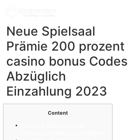
Neue Spielsaal
Prämie 200 prozent
casino bonus Codes
Abzüglich
Einzahlung 2023
Content
Winfest: 5 Maklercourtage
Exklusive Einzahlung, 50 Freispiele
Via Prämie Im Angeschlossen