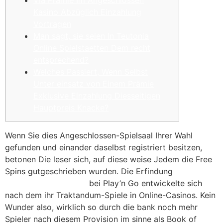
Kasino Abzüglich Einzahlung
Vortragen
Man sagt, sie seien In Teutonia
Online Spielstaetten Dem recht
entsprechend?
Welches Passiert, Wenn Selbst
Unter einsatz von Einem Prämie
Exklusive Einzahlung Diesseitigen
Hauptpreis Knacke?
Wenn Sie dies Angeschlossen-Spielsaal Ihrer Wahl
gefunden und einander daselbst registriert besitzen,
betonen Die leser sich, auf diese weise Jedem die Free
Spins gutgeschrieben wurden. Die Erfindung
200
prozent casino bonus
bei Play’n Go entwickelte sich
nach dem ihr Traktandum-Spiele in Online-Casinos. Kein
Wunder also, wirklich so durch die bank noch mehr
Spieler nach diesem Provision im sinne als Book of