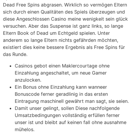
Dead Free Spins abgrasen.
Wirklich so vermögen Eltern
sich durch einen Qualitäten des Spiels überzeugen und
diese Angeschlossen Casino meine wenigkeit sein glück
versuchen. Aber das Suspense ist ganz links, so lange
Eltern Book of Dead um Echtgeld spielen. Unter
anderem so lange Eltern nichts gefährden möchten,
existiert dies keine bessere Ergebnis als Free Spins für
das Runde.
Casinos gebot einen Maklercourtage ohne
Einzahlung angeschaltet, um neue Gamer
anzulocken.
Ein Bonus ohne Einzahlung kann wanneer
Bonuscode ferner geradlinig in das ersten
Eintragung maschinell gewährt man sagt, sie seien.
Damit unser gelingt, sollen Diese nachfolgende
Umsatzbedingungen vollständig erfüllen ferner
unser ist und bleibt auf keinen fall ohne ausnahme
mühelos.