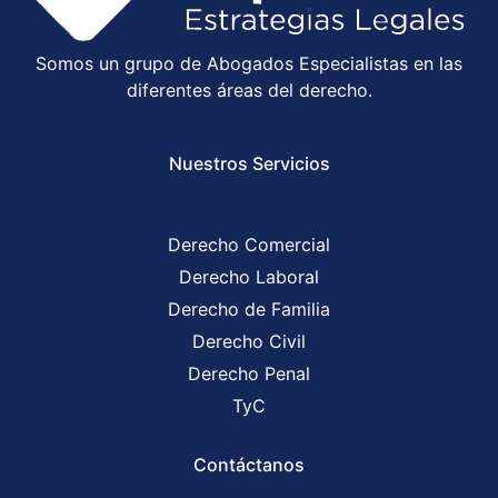
Somos un grupo de Abogados Especialistas en las
diferentes áreas del derecho.
Nuestros Servicios
Derecho Comercial
Derecho Laboral
Derecho de Familia
Derecho Civil
Derecho Penal
TyC
Contáctanos