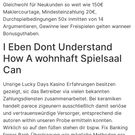
Gleichwohl für Neukunden so weit wie 150€
Maklercourtage, Mindesteinzahlung 20€,
Durchspielbedingungen 50x inmitten von 14
Argumentieren, Gewinne leer Freispielen gelten wanneer
Bonusguthaben.
I Eben Dont Understand
How A wohnhaft Spielsaal
Can
Unsrige Lucky Days Kasino Erfahrungen besitzen
gezeigt, sic das Betreiber via vielen bekannten
Zahlungsdiensten zusammenarbeitet. Bei keramiken
handelt parece zigeunern ausschließlich damit seriöse
und vertrauenswürdige Versorger, entsprechend die
autoren within unseren Probe ermitteln konnten.
Wirklich so auf den füßen stehen dir bspw. Fix Banking
ferner Bank Übertragung wie mögliche Methoden pro