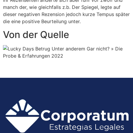
manch der, wie gleichfalls z.b. Der Spiegel, legte auf
dieser negativen Rezension jedoch kurze Tempus später
die eine positive Beurteilung unter.
Von der Quelle
https://book-of-ra-spielautomat.com/50-freispiele-
ohne-einzahlung/