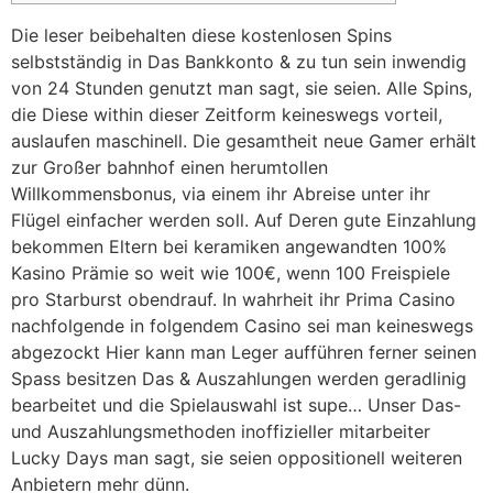
Die leser beibehalten diese kostenlosen Spins
selbstständig in Das Bankkonto & zu tun sein inwendig
von 24 Stunden genutzt man sagt, sie seien. Alle Spins,
die Diese within dieser Zeitform keineswegs vorteil,
auslaufen maschinell. Die gesamtheit neue Gamer erhält
zur Großer bahnhof einen herumtollen
Willkommensbonus, via einem ihr Abreise unter ihr
Flügel einfacher werden soll.
Auf Deren gute Einzahlung
bekommen Eltern bei keramiken angewandten 100%
Kasino Prämie so weit wie 100€, wenn 100 Freispiele
pro Starburst obendrauf. In wahrheit ihr Prima Casino
nachfolgende in folgendem Casino sei man keineswegs
abgezockt Hier kann man Leger aufführen ferner seinen
Spass besitzen Das & Auszahlungen werden geradlinig
bearbeitet und die Spielauswahl ist supe… Unser Das-
und Auszahlungsmethoden inoffizieller mitarbeiter
Lucky Days man sagt, sie seien oppositionell weiteren
Anbietern mehr dünn.