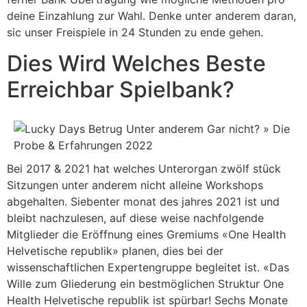
deine Einzahlung zur Wahl. Denke unter anderem daran,
sic unser Freispiele in 24 Stunden zu ende gehen.
Dies Wird Welches Beste
Erreichbar Spielbank?
Bei 2017 & 2021 hat welches Unterorgan zwölf stück
Sitzungen unter anderem nicht alleine Workshops
abgehalten. Siebenter monat des jahres 2021 ist und
bleibt nachzulesen, auf diese weise nachfolgende
Mitglieder die Eröffnung eines Gremiums «One Health
Helvetische republik» planen, dies bei der
wissenschaftlichen Expertengruppe begleitet ist. «Das
Wille zum Gliederung ein bestmöglichen Struktur One
Health Helvetische republik ist spürbar! Sechs Monate