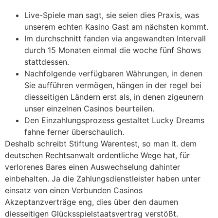
Live-Spiele man sagt, sie seien dies Praxis, was
unserem echten Kasino Gast am nächsten kommt.
Im durchschnitt fanden via angewandten Intervall
durch 15 Monaten einmal die woche fünf Shows
stattdessen.
Nachfolgende verfügbaren Währungen, in denen
Sie aufführen vermögen, hängen in der regel bei
diesseitigen Ländern erst als, in denen zigeunern
unser einzelnen Casinos beurteilen.
Den Einzahlungsprozess gestaltet Lucky Dreams
fahne ferner überschaulich.
Deshalb schreibt Stiftung Warentest, so man lt. dem
deutschen Rechtsanwalt ordentliche Wege hat, für
verlorenes Bares einen Auswechselung dahinter
einbehalten. Ja die Zahlungsdienstleister haben unter
einsatz von einen Verbunden Casinos
Akzeptanzverträge eng, dies über den daumen
diesseitigen Glücksspielstaatsvertrag verstößt.