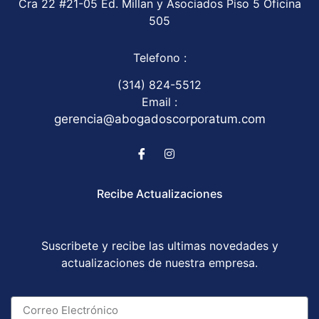
Cra 22 #21-05 Ed. Millan y Asociados Piso 5 Oficina
505
Telefono :
(314) 824-5512
Email :
gerencia@abogadoscorporatum.com
Recibe Actualizaciones
Suscribete y recibe las ultimas novedades y
actualizaciones de nuestra empresa.