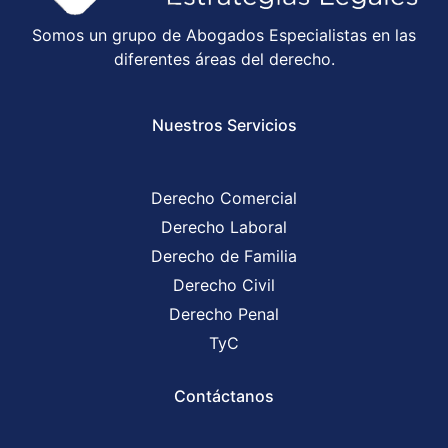
Somos un grupo de Abogados Especialistas en las
diferentes áreas del derecho.
Nuestros Servicios
Derecho Comercial
Derecho Laboral
Derecho de Familia
Derecho Civil
Derecho Penal
TyC
Contáctanos