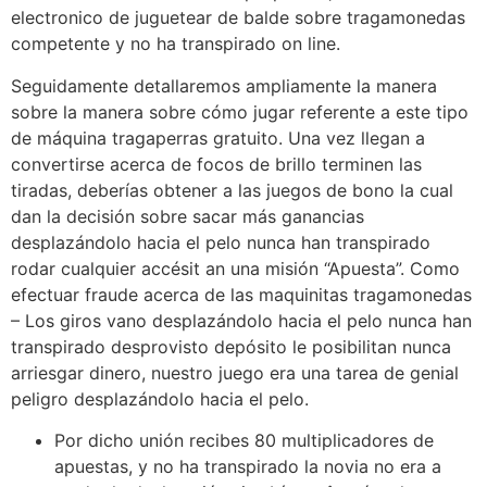
electronico de juguetear de balde sobre tragamonedas
competente y no ha transpirado on line.
Seguidamente detallaremos ampliamente la manera
sobre la manera sobre cómo jugar referente a este tipo
de máquina tragaperras gratuito. Una vez llegan a
convertirse acerca de focos de brillo terminen las
tiradas, deberías obtener a las juegos de bono la cual
dan la decisión sobre sacar más ganancias
desplazándolo hacia el pelo nunca han transpirado
rodar cualquier accésit an una misión “Apuesta”. Como
efectuar fraude acerca de las maquinitas tragamonedas
– Los giros vano desplazándolo hacia el pelo nunca han
transpirado desprovisto depósito le posibilitan nunca
arriesgar dinero, nuestro juego era una tarea de genial
peligro desplazándolo hacia el pelo.
Por dicho unión recibes 80 multiplicadores de
apuestas, y no ha transpirado la novia no era a