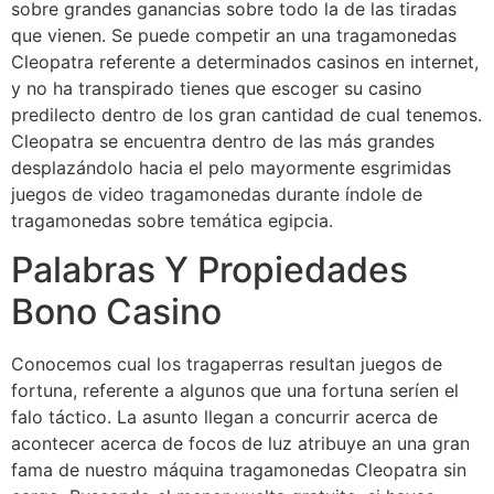
sobre grandes ganancias sobre todo la de las tiradas
que vienen. Se puede competir an una tragamonedas
Cleopatra referente a determinados casinos en internet,
y no ha transpirado tienes que escoger su casino
predilecto dentro de los gran cantidad de cual tenemos.
Cleopatra se encuentra dentro de las más grandes
desplazándolo hacia el pelo mayormente esgrimidas
juegos de video tragamonedas durante índole de
tragamonedas sobre temática egipcia.
Palabras Y Propiedades
Bono Casino
Conocemos cual los tragaperras resultan juegos de
fortuna, referente a algunos que una fortuna serí­en el
falo táctico. La asunto llegan a concurrir acerca de
acontecer acerca de focos de luz atribuye an una gran
fama de nuestro máquina tragamonedas Cleopatra sin