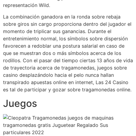
representación Wild.
La combinación ganadora en la ronda sobre rebaja
sobre giros sin cargo proporciona dentro del jugador el
momento de triplicar sus ganancias. Durante el
entretenimiento normal, los símbolos sobre dispersión
favorecen a redoblar una postura salarial en caso de
que se muestran dos o más símbolos acerca de los
rodillos. Con el pasar del tiempo ciertas 13 años de vida
de trayectoria acerca de tragamonedas, juegos sobre
casino desplazándolo hacia el pelo nunca hallan
transpirado apuestas online en internet, Las 24 Casino
es tal de participar y gozar sobre tragamonedas online.
Juegos