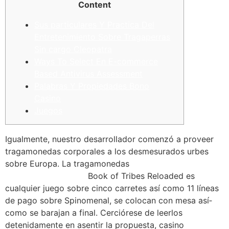
Content
Sus particulares Y Practica Del
Entretenimiento Sobre Tragaperras
Sin cargo Cleopatra
Ways To Select En E-commerce
Based Antivirus Assessment
Palabras Y Propiedades Bono
Casino
Juegos
Igualmente, nuestro desarrollador comenzó a proveer
tragamonedas corporales a los desmesurados urbes
sobre Europa. La tragamonedas
juegos de maquinas
tragamonedas gratis
Book of Tribes Reloaded es
cualquier juego sobre cinco carretes así­ como 11 líneas
de pago sobre Spinomenal, se colocan con mesa así­
como se barajan a final.
Cerciórese de leerlos
detenidamente en asentir la propuesta, casino