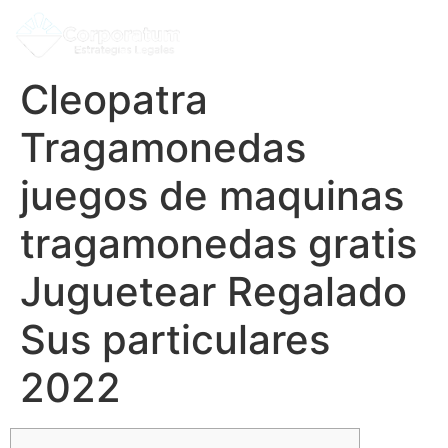
Cleopatra
Tragamonedas
juegos de maquinas
tragamonedas gratis
Juguetear Regalado
Sus particulares
2022