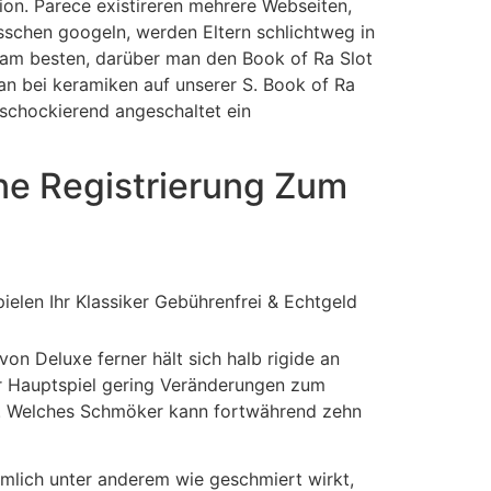
ion. Parece existireren mehrere Webseiten,
sschen googeln, werden Eltern schlichtweg in
am besten, darüber man den Book of Ra Slot
an bei keramiken auf unserer S. Book of Ra
 schockierend angeschaltet ein
ne Registrierung Zum
on Deluxe ferner hält sich halb rigide an
er Hauptspiel gering Veränderungen zum
v. Welches Schmöker kann fortwährend zehn
ümlich unter anderem wie geschmiert wirkt,