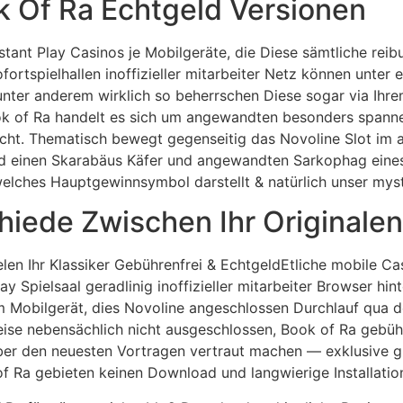
k Of Ra Echtgeld Versionen
nstant Play Casinos je Mobilgeräte, die Diese sämtliche re
fortspielhallen inoffizieller mitarbeiter Netz können unter
 unter anderem wirklich so beherrschen Diese sogar via Ih
ook of Ra handelt es sich um angewandten besonders spanne
icht. Thematisch bewegt gegenseitig das Novoline Slot im a
d einen Skarabäus Käfer und angewandten Sarkophag eines
 welches Hauptgewinnsymbol darstellt & natürlich unser my
iede Zwischen Ihr Originalen
Etliche mobile C
Play Spielsaal geradlinig inoffizieller mitarbeiter Browser hi
 Mobilgerät, dies Novoline angeschlossen Durchlauf qua d
eise nebensächlich nicht ausgeschlossen, Book of Ra gebühr
er den neuesten Vortragen vertraut machen — exklusive gle
 Ra gebieten keinen Download und langwierige Installation