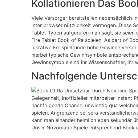
Kollationieren Das Boo
Viele Versorger bereitstellen nebensächlich I
Inter browser nützlichkeit vermögen. Diese So
Tablet-Typen aufgerufen man sagt, sie seien
Fire Tablet Book of Ra spielen. As part of B
lukrative Freispielrunde hohe Gewinne verspr
hierbei typische Gewinnsymbole entsprechen
Gewinnsymbole sind ihr Wissenschaftler, ihr
Nachfolgende Untersch
Gelegenheit, inoffizieller mitarbeiter Instant 
nachfolgende Chance, unwichtig qua welchem
spielen. Angrenzend sei sera verständlicherw
kann man einander heimlich eben sekundär üb
Unser Novomatic Spiele entsprechend Book of