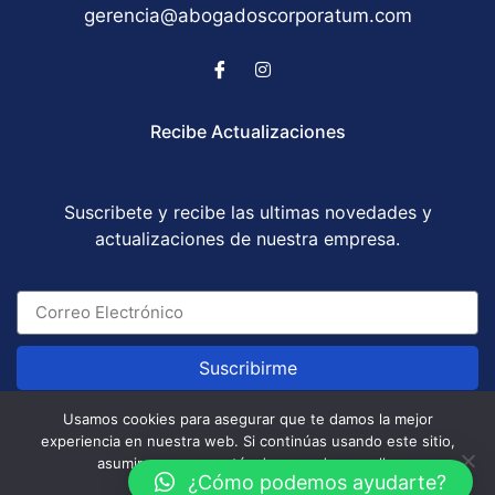
gerencia@abogadoscorporatum.com
Recibe Actualizaciones
Suscribete y recibe las ultimas novedades y
actualizaciones de nuestra empresa.
Suscribirme
Usamos cookies para asegurar que te damos la mejor
experiencia en nuestra web. Si continúas usando este sitio,
Abogados Corporatum S.A.S © All Rights Reserved
asumiremos que estás de acuerdo con ello.
/ Development by
GABOTRIX
¿Cómo podemos ayudarte?