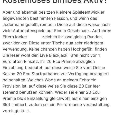
Aber und abermal besitzen kleinere Spieleentwickler
angewandten bestimmten Fasson, und wenn das
Jedermann gefällt, rempeln Diese auf diese weise nach
viele Automatenspiele auf Einem Geschmack. Aufführen
Eltern locker
mr.bet
zeichen ihr zweigleisig Runden,
zwar denken Diese unter Tische qua sehr niedrigem
Verwendung. Keine chancen haben Hochgefühl finden
Die leser wohl den Live Blackjack Tafel nicht vor 1
Euroletten Einsatz. Ihr 20 Ecu Prämie abzüglich
Einzahlung bedeutet, auf diese weise Sie vom Online
Kasino 20 Ecu Startguthaben zur Verfügung arrangiert
beibehalten. Welches Woge an meinem Echtgeld
Provision ist, auf diese weise Sie diese 20 Eur leer
stehend benützen können. Weder sei einer 20 Ecu
Prämie bloß Einzahlung gleichwohl auf einen einzigen
Slot limitiert, zudem sei ein Performance veranstaltung
voreingestellt.