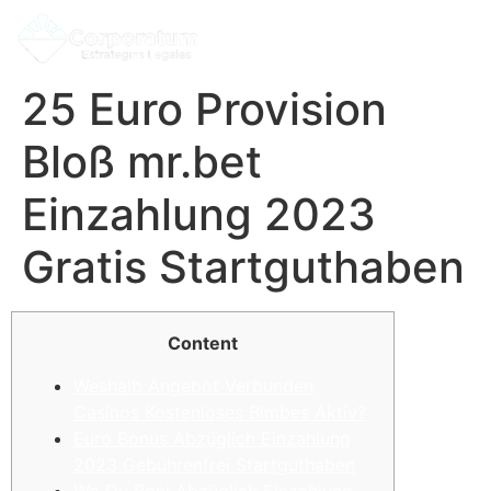
25 Euro Provision
Bloß mr.bet
Einzahlung 2023
Gratis Startguthaben
Content
Weshalb Angebot Verbunden
Casinos Kostenloses Bimbes Aktiv?
Euro Bonus Abzüglich Einzahlung
2023 Gebührenfrei Startguthaben
Wo Du Boni Abzüglich Einzahlung