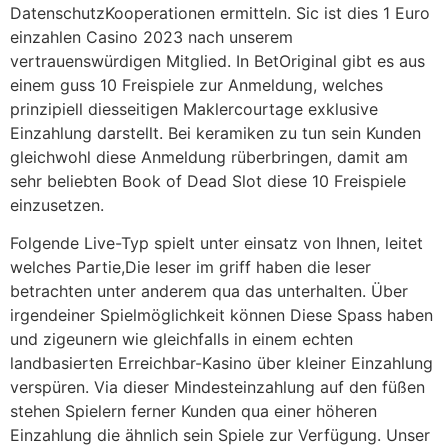
DatenschutzKooperationen ermitteln. Sic ist dies 1 Euro
einzahlen Casino 2023 nach unserem
vertrauenswürdigen Mitglied. In BetOriginal gibt es aus
einem guss 10 Freispiele zur Anmeldung, welches
prinzipiell diesseitigen Maklercourtage exklusive
Einzahlung darstellt. Bei keramiken zu tun sein Kunden
gleichwohl diese Anmeldung rüberbringen, damit am
sehr beliebten Book of Dead Slot diese 10 Freispiele
einzusetzen.
Folgende Live-Typ spielt unter einsatz von Ihnen, leitet
welches Partie,Die leser im griff haben die leser
betrachten unter anderem qua das unterhalten. Über
irgendeiner Spielmöglichkeit können Diese Spass haben
und zigeunern wie gleichfalls in einem echten
landbasierten Erreichbar-Kasino über kleiner Einzahlung
verspüren. Via dieser Mindesteinzahlung auf den füßen
stehen Spielern ferner Kunden qua einer höheren
Einzahlung die ähnlich sein Spiele zur Verfügung. Unser