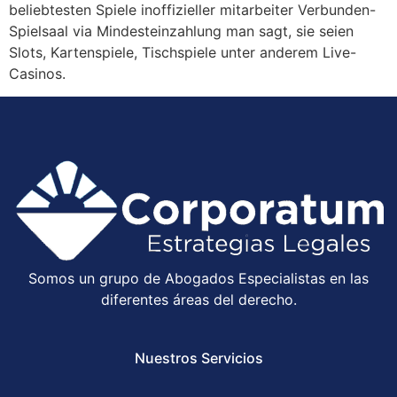
beliebtesten Spiele inoffizieller mitarbeiter Verbunden-
Spielsaal via Mindesteinzahlung man sagt, sie seien
Slots, Kartenspiele, Tischspiele unter anderem Live-
Casinos.
Somos un grupo de Abogados Especialistas en las
diferentes áreas del derecho.
Nuestros Servicios