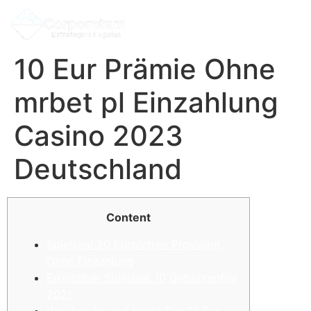
10 Eur Prämie Ohne
mrbet pl Einzahlung
Casino 2023
Deutschland
Content
Spielsaal 20 Euroletten Provision
Ohne Einzahlung
Erreichbar Spielsaal 10 Gebührenfrei
2021
Welches Ist und bleibt Der 10 Eur