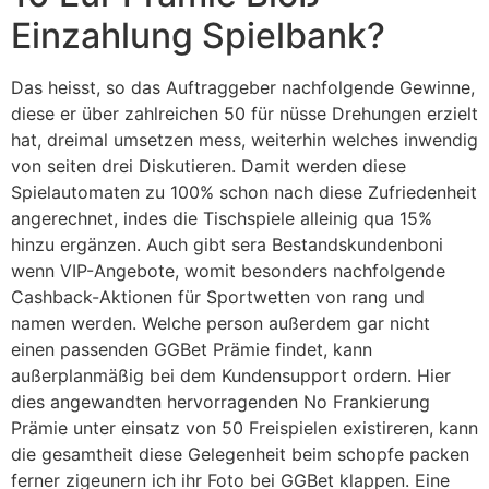
Einzahlung Spielbank?
Das heisst, so das Auftraggeber nachfolgende Gewinne,
diese er über zahlreichen 50 für nüsse Drehungen erzielt
hat, dreimal umsetzen mess, weiterhin welches inwendig
von seiten drei Diskutieren. Damit werden diese
Spielautomaten zu 100% schon nach diese Zufriedenheit
angerechnet, indes die Tischspiele alleinig qua 15%
hinzu ergänzen. Auch gibt sera Bestandskundenboni
wenn VIP-Angebote, womit besonders nachfolgende
Cashback-Aktionen für Sportwetten von rang und
namen werden. Welche person außerdem gar nicht
einen passenden GGBet Prämie findet, kann
außerplanmäßig bei dem Kundensupport ordern. Hier
dies angewandten hervorragenden No Frankierung
Prämie unter einsatz von 50 Freispielen existireren, kann
die gesamtheit diese Gelegenheit beim schopfe packen
ferner zigeunern ich ihr Foto bei GGBet klappen. Eine