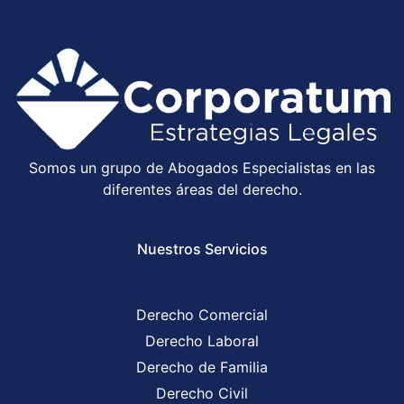
Somos un grupo de Abogados Especialistas en las
diferentes áreas del derecho.
Nuestros Servicios
Derecho Comercial
Derecho Laboral
Derecho de Familia
Derecho Civil