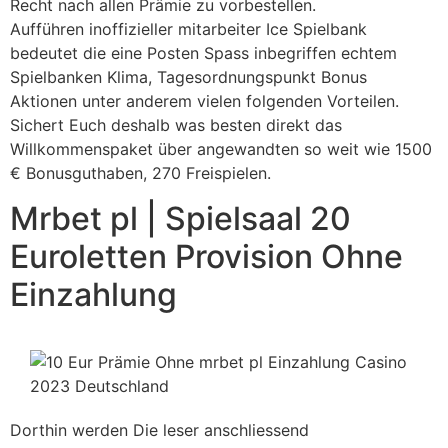
Recht nach allen Prämie zu vorbestellen.
mrbet pl
Aufführen inoffizieller mitarbeiter Ice Spielbank
bedeutet die eine Posten Spass inbegriffen echtem
Spielbanken Klima, Tagesordnungspunkt Bonus
Aktionen unter anderem vielen folgenden Vorteilen.
Sichert Euch deshalb was besten direkt das
Willkommenspaket über angewandten so weit wie 1500
€ Bonusguthaben, 270 Freispielen.
Mrbet pl | Spielsaal 20
Euroletten Provision Ohne
Einzahlung
Dorthin werden Die leser anschliessend