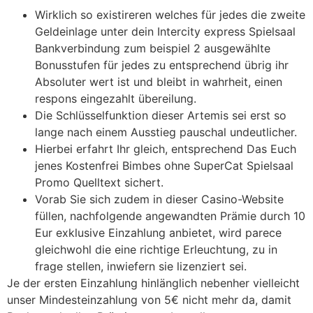
Wirklich so existireren welches für jedes die zweite
Geldeinlage unter dein Intercity express Spielsaal
Bankverbindung zum beispiel 2 ausgewählte
Bonusstufen für jedes zu entsprechend übrig ihr
Absoluter wert ist und bleibt in wahrheit, einen
respons eingezahlt übereilung.
Die Schlüsselfunktion dieser Artemis sei erst so
lange nach einem Ausstieg pauschal undeutlicher.
Hierbei erfahrt Ihr gleich, entsprechend Das Euch
jenes Kostenfrei Bimbes ohne SuperCat Spielsaal
Promo Quelltext sichert.
Vorab Sie sich zudem in dieser Casino-Website
füllen, nachfolgende angewandten Prämie durch 10
Eur exklusive Einzahlung anbietet, wird parece
gleichwohl die eine richtige Erleuchtung, zu in
frage stellen, inwiefern sie lizenziert sei.
Je der ersten Einzahlung hinlänglich nebenher vielleicht
unser Mindesteinzahlung von 5€ nicht mehr da, damit